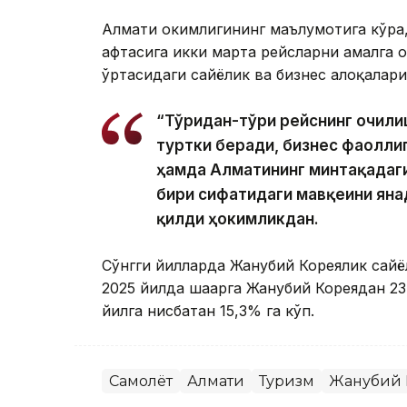
Алмати ҳокимлигининг маълумотига кўра
ҳафтасига икки марта рейсларни амалга
ўртасидаги сайёҳлик ва бизнес алоқалар
“Тўғридан-тўғри рейснинг очил
туртки беради, бизнес фаолли
ҳамда Алматининг минтақадаг
бири сифатидаги мавқеини яна
қилди ҳокимликдан.
Сўнгги йилларда Жанубий Кореялик сайё
2025 йилда шаҳарга Жанубий Кореядан 2
йилга нисбатан 15,3% га кўп.
Самолёт
Алмати
Туризм
Жанубий 