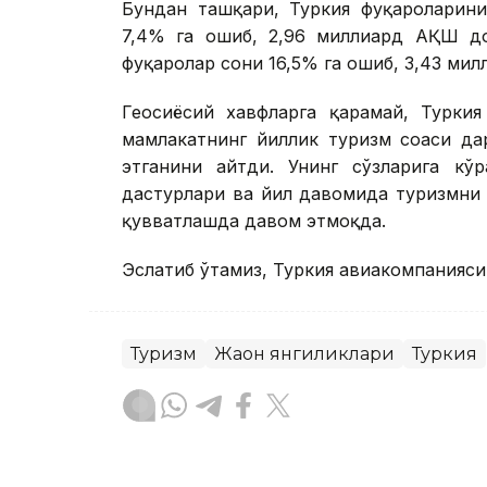
Бундан ташқари, Туркия фуқароларинин
7,4% га ошиб, 2,96 миллиард АҚШ до
фуқаролар сони 16,5% га ошиб, 3,43 ми
Геосиёсий хавфларга қарамай, Турки
мамлакатнинг йиллик туризм соҳаси д
этганини айтди. Унинг сўзларига кўр
дастурлари ва йил давомида туризмни 
қувватлашда давом этмоқда.
Эслатиб ўтамиз, Туркия авиакомпанияси
Туризм
Жаҳон янгиликлари
Туркия