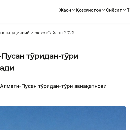
Жаҳон
Қозоғистон
Сиёсат
Т
нституциявий ислоҳот
Сайлов-2026
Пусан тўғридан-тўғри
лади
 Алмати-Пусан тўғридан-тўғри авиақатнови