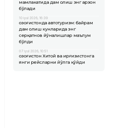
мамлакатида дам олиш энг арзон
бўлади
10 iyul 2026, 16:39
Қозоғистонда автотуризм: байрам
дам олиш кунларида энг
серқатнов йўналишлар маълум
бўлди
07 iyul 2026, 10:51
Қозоғистон Хитой ва Қирғизистонга
янги рейсларни йўлга қўйди