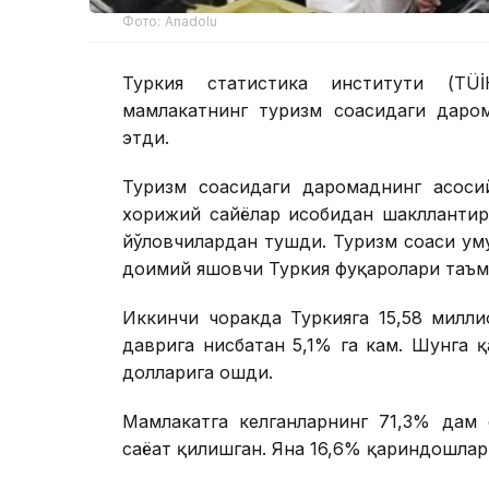
Фото: Anadolu
Туркия статистика институти (ТÜİ
мамлакатнинг туризм соҳасидаги дар
этди.
Туризм соҳасидаги даромаднинг асо
хорижий сайёҳлар ҳисобидан шаклланти
йўловчилардан тушди. Туризм соҳаси у
доимий яшовчи Туркия фуқаролари таъм
Иккинчи чоракда Туркияга 15,58 милл
даврига нисбатан 5,1% га кам. Шунга 
долларига ошди.
Мамлакатга келганларнинг 71,3% дам 
саёҳат қилишган. Яна 16,6% қариндошла