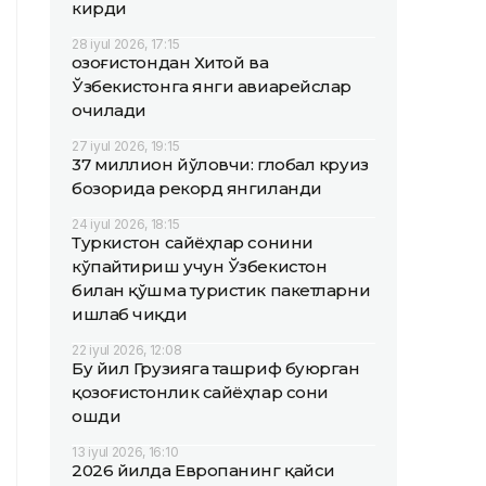
кирди
28 iyul 2026, 17:15
Қозоғистондан Хитой ва
Ўзбекистонга янги авиарейслар
очилади
27 iyul 2026, 19:15
37 миллион йўловчи: глобал круиз
бозорида рекорд янгиланди
24 iyul 2026, 18:15
Туркистон сайёҳлар сонини
кўпайтириш учун Ўзбекистон
билан қўшма туристик пакетларни
ишлаб чиқди
22 iyul 2026, 12:08
Бу йил Грузияга ташриф буюрган
қозоғистонлик сайёҳлар сони
ошди
13 iyul 2026, 16:10
2026 йилда Европанинг қайси