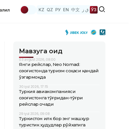
KZ
QZ
РУ
EN
中文
ق ز
ЎЗ
аҳлил
Мавзуга оид
03 avgust 2026, 08:00
Янги рейслар, Neo Nomad:
Қозоғистонда туризм соҳаси қандай
ўзгармоқда
30 iyul 2026, 17:15
Туркия авиакомпанияси
Қозоғистонга тўғридан-тўғри
рейслар очади
29 iyul 2026, 09:08
Туркистон илк бор энг машҳур
туристик ҳудудлар рўйхатига