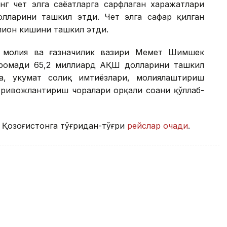
г чет элга саёҳатларга сарфлаган харажатлари
лларини ташкил этди. Чет элга сафар қилган
ллион кишини ташкил этди.
я молия ва ғазначилик вазири Меҳмет Шимшек
аромади 65,2 миллиард АҚШ долларини ташкил
а, ҳукумат солиқ имтиёзлари, молиялаштириш
ривожлантириш чоралари орқали соҳани қўллаб-
 Қозоғистонга тўғридан-тўғри
рейслар очади
.