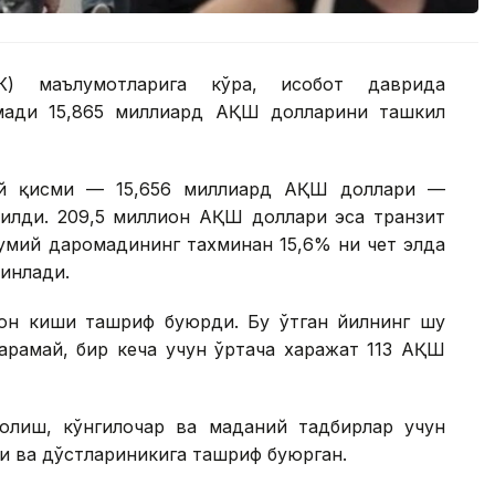
К) маълумотларига кўра, ҳисобот даврида
омади 15,865 миллиард АҚШ долларини ташкил
сий қисми — 15,656 миллиард АҚШ доллари —
рилди. 209,5 миллион АҚШ доллари эса транзит
мумий даромадининг тахминан 15,6% ни чет элда
инлади.
ион киши ташриф буюрди. Бу ўтган йилнинг шу
қарамай, бир кеча учун ўртача харажат 113 АҚШ
олиш, кўнгилочар ва маданий тадбирлар учун
ри ва дўстлариникига ташриф буюрган.