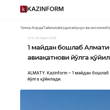
KAZINFORM
Ақорда
Тайинлов
Ҳодиса
Қонун ва интизом
Ко
Тренд:
12:10, 30 Апрел 2026
1 майдан бошлаб Алмати-
авиақатнови йўлга қўйи
ALMATY. Kazinform – 1 майдан бошлаб
йўлга қўйилади.