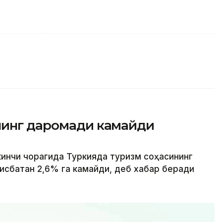
нинг даромади камайди
кинчи чорагида Туркияда туризм соҳасининг
исбатан 2,6% га камайди, деб хабар беради