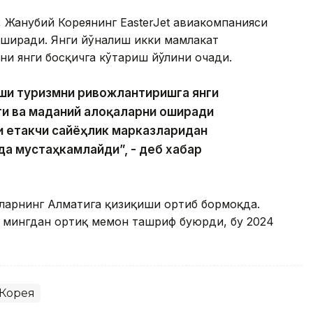
, Жанубий Кореянинг EasterJet авиакомпанияси
 оширади. Янги йўналиш икки мамлакат
ини янги босқичга кўтариш йўлини очади.
иши туризмни ривожлантиришга янги
ги ва маданий алоқаларни оширади
и етакчи сайёҳлик марказларидан
да мустаҳкамлайди”, - деб хабар
ҳларнинг Алматига қизиқиши ортиб бормоқда.
3 мингдан ортиқ меҳмон ташриф буюрди, бу 2024
Корея