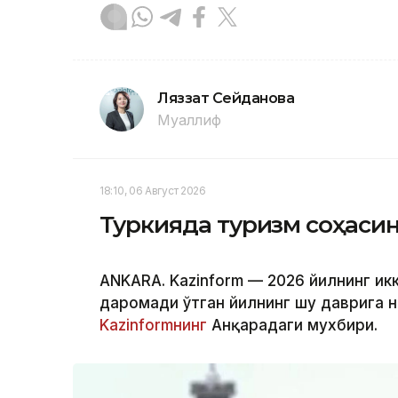
Ляззат Сейданова
Муаллиф
18:10, 06 Август 2026
Туркияда туризм соҳаси
ANKARA. Kazinform — 2026 йилнинг ик
даромади ўтган йилнинг шу даврига н
Kazinformнинг
Анқарадаги мухбири.