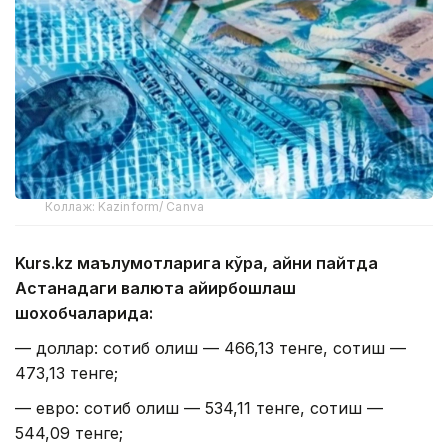
Коллаж: Kazinform/ Canva
Kurs.kz маълумотларига кўра, айни пайтда
Астанадаги валюта айирбошлаш
шохобчаларида:
— доллар: сотиб олиш — 466,13 тенге, сотиш —
473,13 тенге;
— евро: сотиб олиш — 534,11 тенге, сотиш —
544,09 тенге;