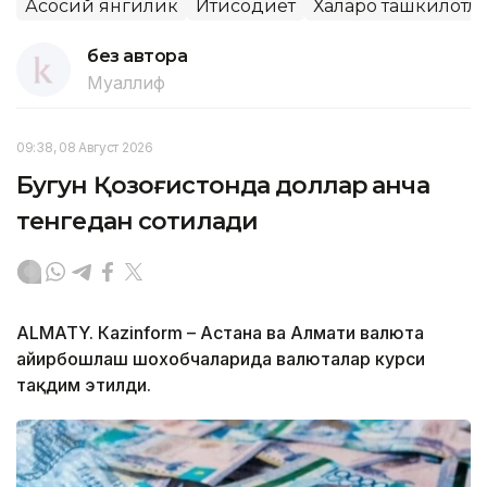
Асосий янгилик
Иқтисодиёт
Халқаро ташкилотл
без автора
Муаллиф
09:38, 08 Август 2026
Бугун Қозоғистонда доллар қанча
тенгедан сотилади
ALMATY. Кazinform – Астана ва Алмати валюта
айирбошлаш шохобчаларида валюталар курси
тақдим этилди.