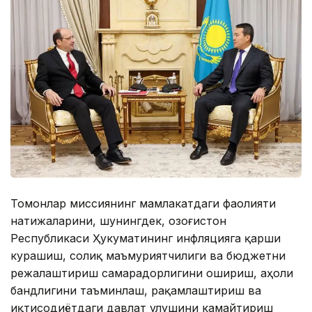
Томонлар миссиянинг мамлакатдаги фаолияти
натижаларини, шунингдек, Қозоғистон
Республикаси Ҳукуматининг инфляцияга қарши
курашиш, солиқ маъмуриятчилиги ва бюджетни
режалаштириш самарадорлигини ошириш, аҳоли
бандлигини таъминлаш, рақамлаштириш ва
иқтисодиётдаги давлат улушини камайтириш