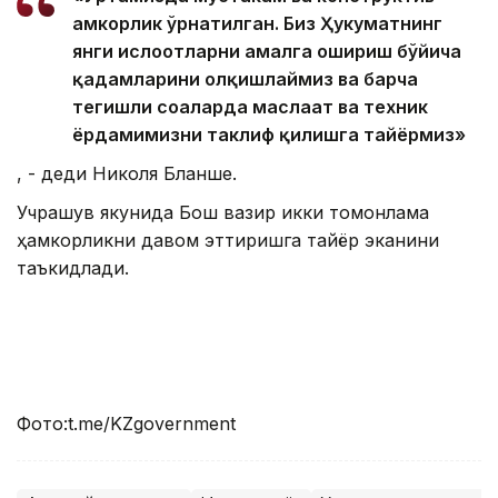
ҳамкорлик ўрнатилган. Биз Ҳукуматнинг
янги ислоҳотларни амалга ошириш бўйича
қадамларини олқишлаймиз ва барча
тегишли соҳаларда маслаҳат ва техник
ёрдамимизни таклиф қилишга тайёрмиз»
, - деди Николя Бланше.
Учрашув якунида Бош вазир икки томонлама
ҳамкорликни давом эттиришга тайёр эканини
таъкидлади.
Фото:t.me/KZgovernment