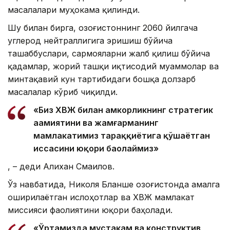
масалалари муҳокама қилинди.
Шу билан бирга, Қозоғистоннинг 2060 йилгача
углерод нейтраллигига эришиш бўйича
ташаббуслари, сармояларни жалб қилиш бўйича
қадамлар, жорий ташқи иқтисодий муаммолар ва
минтақавий кун тартибидаги бошқа долзарб
масалалар кўриб чиқилди.
«Биз ХВЖ билан ҳамкорликнинг стратегик
аҳамиятини ва жамғарманинг
мамлакатимиз тараққиётига қўшаётган
ҳиссасини юқори баҳолаймиз»
, – деди Алихан Смаилов.
Ўз навбатида, Николя Бланше Қозоғистонда амалга
оширилаётган ислоҳотлар ва ХВЖ мамлакат
миссияси фаолиятини юқори баҳолади.
«Ўртамизда мустаҳкам ва конструктив