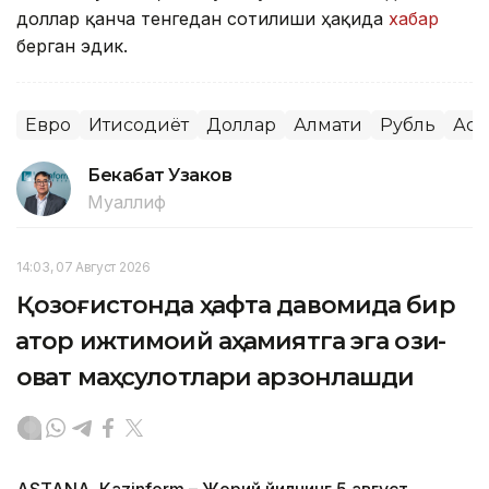
доллар қанча тенгедан сотилиши ҳақида
хабар
берган эдик.
Евро
Иқтисодиёт
Доллар
Алмати
Рубль
Аст
Бекабат Узаков
Муаллиф
14:03, 07 Август 2026
Қозоғистонда ҳафта давомида бир
қатор ижтимоий аҳамиятга эга озиқ-
овқат маҳсулотлари арзонлашди
ASTANА. Кazinform – Жорий йилнинг 5 август