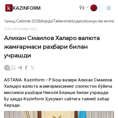
KAZINFORM
ЎЗ
Сайлов-2026
Ақорда
Тайинлов
Ҳодиса
Қонун ва интизо
Тренд:
12:50, 06 Октябр 2022
Алихан Смаилов Халқаро валюта
жамғармаси раҳбари билан
учрашди
ASTANA. Kazinform – ҚР Бош вазири Алихан Смаилов
Халқаро валюта жамғармасининг Қозоғистон бўйича
миссияси раҳбари Николя Бланше билан учрашди.
Бу ҳақда Kazinform Ҳукумат сайтига таяниб хабар
беради.