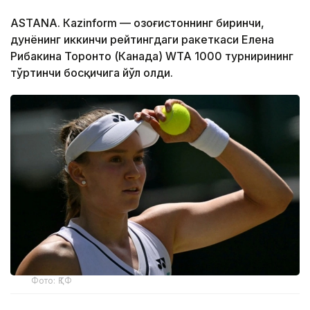
ASTANА. Кazinform — Қозоғистоннинг биринчи,
дунёнинг иккинчи рейтингдаги ракеткаси Елена
Рибакина Торонто (Канада) WТА 1000 турнирининг
тўртинчи босқичига йўл олди.
Фото: ҚТФ