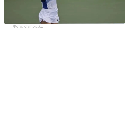
Фото: olympic.kz
Иккинчи босқичда қозоғистонлик теннисчи
дунёда 272-ўринни эгаллаган ва ушбу турнирнинг
6-ракеткаси, марокашлик Ясмин Каббажга қарши
кортга чиқди.
Биринчи сетда С. Жиенбаева 6:3 ҳисобида ғалаба
қозонди.
Иккинчи сетда марокашлик спортчи қаршилик
кўрсатиб, 6:4 ҳисобида ғалаба қозонди.
Учинчи, ҳал қилувчи сетда Соня ғалабани қўлга
киритди — 6:2.
Қийин кечган баҳс 2 соат 4 дақиқа давом этди.