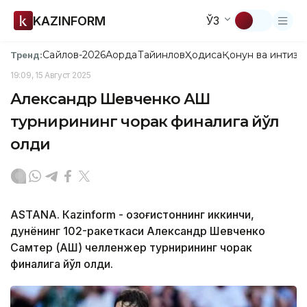
KAZINFORM
ЎЗ
Сайлов-2026
Ақорда
Тайинлов
Ҳодиса
Қонун ва интизо
Тренд:
19:09, 15 Август 2025
Александр Шевченко АҚШ
турнирининг чорак финалига йўл
олди
ASTANА. Кazinform - Қозоғистоннинг иккинчи,
дунёнинг 102-ракеткаси Александр Шевченко
Самтер (АҚШ) челленжер турнирининг чорак
финалига йўл олди.