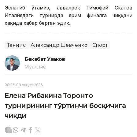
Эслатиб ўтамиз, аввалроқ Тимофей Скатов
Италиядаги турнирда ярим финалга чиққани
ҳақида хабар берган эдик.
Теннис
Александр Шевченко
Спорт
Бекабат Узаков
Муаллиф
08:35, 08 Август 2026
Елена Рибакина Торонто
турнирининг тўртинчи босқичига
чиқди