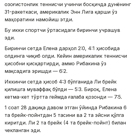
Қозоғистонлик теннисчи учинчи босқичда дунёнинг
31-ракеткаси, америкалик Энн Лига қарши ўз
маҳоратини намойиш этди.
Бу икки спортчи ўртасидаги биринчи учрашув
эди.
Биринчи сетда Елена дарҳол 2:0, 4:1 ҳисобида
олдинга чиқиб олди. Кейин америкалик теннисчи
ҳисобни қисқартирди, аммо Рибакина ўз
мақсадига эришди — 6:2.
Иккинчи сетда ҳисоб 4:3 бўлганида Ли брейк
қилишга муваффақ бўлди — 5:3. Бироқ, Елена
кетма-кет тўртта геймда ғалаба қозонди — 7:5.
1 соат 28 дақиқа давом этган ўйинда Рибакина 6
та брейк-пойнтдан 5 тасини ва 2 та эйсни қўлга
киритди. Ли 2 та брейк (4 та брейк-пойнт) билан
чекланган эди.