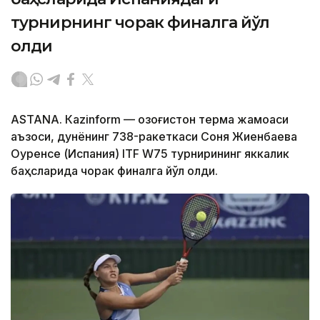
турнирнинг чорак финалга йўл
олди
ASTANА. Кazinform — Қозоғистон терма жамоаси
аъзоси, дунёнинг 738-ракеткаси Соня Жиенбаева
Оуренсе (Испания) ITF W75 турнирининг яккалик
баҳсларида чорак финалга йўл олди.