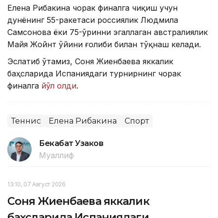
Елена Рибакина чорак финалга чиқиш учун
дунёнинг 55-ракетаси россиялик Людмила
Самсонова ёки 75-ўринни эгаллаган австралиялик
Майя Жойнт ўйини ғолиби билан тўқнаш келади.
Эслатиб ўтамиз, Соня Жиенбаева яккалик
баҳсларида Испаниядаги турнирнинг чорак
финалга
йўл олди
.
Теннис
Елена Рибакина
Спорт
Бекабат Узаков
Муаллиф
13:10, 07 Август 2026
Соня Жиенбаева яккалик
баҳсларида Испаниядаги