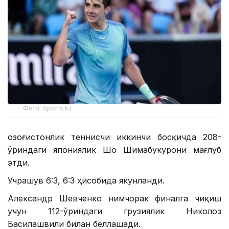
Фото: Sports.kz
Қозоғистонлик теннисчи иккинчи босқичда 208-
ўриндаги япониялик Шо Шимабукурони мағлуб
этди.
Учрашув 6:3, 6:3 ҳисобида якунланди.
Александр Шевченко нимчорак финалга чиқиш
учун 112-ўриндаги грузиялик Николоз
Басилашвили билан беллашади.