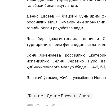
ғалабаси билан якунланди.
Денис Евсеев — Фацзин Сунь ярим фи
россиялик Илья Симакин ёки японияли
ғолиби билан рақобатлашади.
Яна бир қозоғистонлик теннисчи 
турнирининг ярим финалидан четлатилд
Соня Жиенбаева россиялик Екатери
испаниялик Селия Сервино Руис в
қийинчиликларга мағлуб бўлди — 4:6, 6:1, 
Эслатиб ўтамиз, Жибек Қуламбаева Испа
Теннис
Денис Евсеев
Спорт