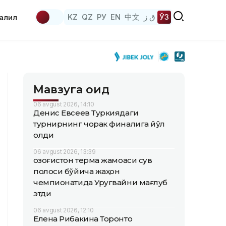
KZ
QZ
РУ
EN
中文
ق ز
ЎЗ
аҳлил
Мавзуга оид
06 avgust 2026, 14:10
Денис Евсеев Туркиядаги
турнирнинг чорак финалига йўл
олди
06 avgust 2026, 13:39
Қозоғистон терма жамоаси сув
полоси бўйича жаҳон
чемпионатида Уругвайни мағлуб
этди
06 avgust 2026, 12:10
Елена Рибакина Торонто