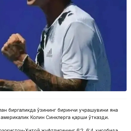
лан биргаликда ўзининг биринчи учрашувини яна
америкалик Колин Синклерга қарши ўтказди.
Қозоғистон-Хитой жуфтлигининг 6:2, 6:4 ҳисобида