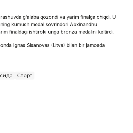
rashuvda g‘alaba qozondi va yarim finalga chiqdi. U
atining kumush medal sovrindori Abxinandhu
im finaldagi ishtiroki unga bronza medalini keltirdi.
tonda Ignas Sisanovas (Litva) bilan bir jamoada
осида
Спорт