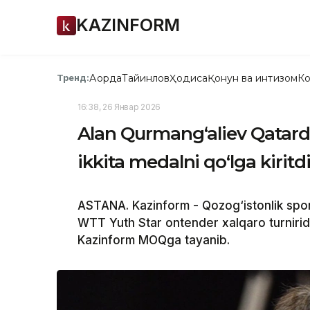
KAZINFORM
Ақорда
Тайинлов
Ҳодиса
Қонун ва интизом
Ко
Тренд:
16:38, 26 Январ 2026
Alan Qurmang‘aliev Qatarda
ikkita medalni qo‘lga kiritd
ASTANA. Kazinform - Qozog‘istonlik spor
WTT Yuth Star ontender xalqaro turnirida
Kazinform MOQga tayanib.