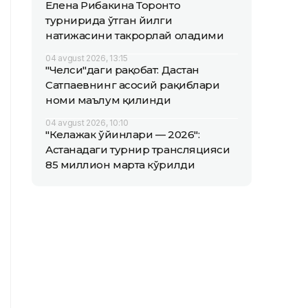
Елена Рибакина Торонто
турнирида ўтган йилги
натижасини такрорлай оладими
04 avgust 2026, 13:15
"Челси"даги рақобат: Дастан
Сатпаевнинг асосий рақиблари
номи маълум қилинди
04 avgust 2026, 10:10
"Келажак ўйинлари — 2026":
Астанадаги турнир трансляцияси
85 миллион марта кўрилди