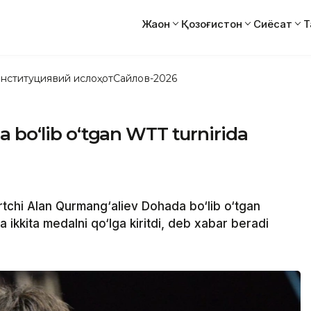
Жаҳон
Қозоғистон
Сиёсат
Т
нституциявий ислоҳот
Сайлов-2026
 bo‘lib o‘tgan WTT turnirida
i
tchi Alan Qurmang‘aliev Dohada bo‘lib o‘tgan
 ikkita medalni qo‘lga kiritdi, deb xabar beradi