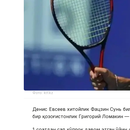
Фото: ktf.kz
Денис Евсеев хитойлик Фацзин Сунь би
бир қозоғистонлик Григорий Ломакин — 
1 соатдан сал кўпроқ давом этган ўйин 