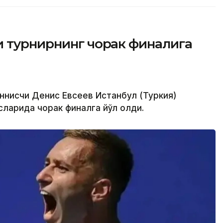
и турнирнинг чорак финалига
еннисчи Денис Евсеев Истанбул (Туркия)
ларида чорак финалга йўл олди.