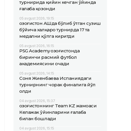
турнирида қийин кечган ўйинда
ғалаба қозонди
05 avgust 2026, 19:15
Қозоғистон АҚШда бўлиб ўтган сузиш
бўйича халқаро турнирда 17 та
медални қўлга киритди
05 avgust 2026, 16:15
PSG Academy Қозоғистонда
биринчи расмий футбол
академиясини очади
05 avgust 2026, 14:15
Соня Жиенбаева Испаниядаги
турнирнинг чорак финалига йўл
олди
04 avgust 2026, 15:37
Қозоғистоннинг Team KZ жамоаси
Келажак ўйинларини ғалаба
билан бошлади
04 avgust 2026, 15:15