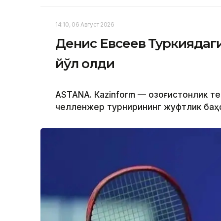
14:10, 06 Август 2026
Денис Евсеев Туркиядаг
йўл олди
ASTANА. Кazinform — Қозоғистонлик т
челленжер турнирининг жуфтлик баҳс