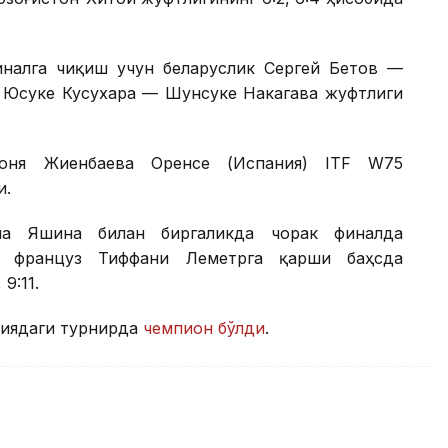
налга чиқиш учун беларуслик Сергей Бетов —
к Юсуке Кусухара — Шунсуке Накагава жуфтлиги
Соня Жиенбаева Оренсе (Испания) ITF W75
и.
на Яшина билан биргаликда чорак финалда
а француз Тиффани Леметрга қарши баҳсда
9:11.
ниядаги турнирда
чемпион бўлди
.