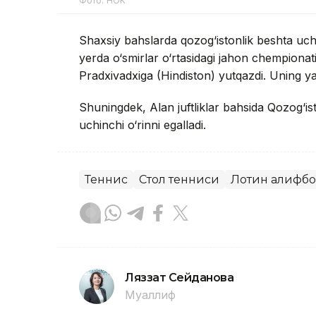
Фото: НОК
Shaxsiy bahslarda qozog‘istonlik beshta uch
yerda o‘smirlar o‘rtasidagi jahon chempion
Pradxivadxiga (Hindiston) yutqazdi. Uning yar
Shuningdek, Alan juftliklar bahsida Qozog‘is
uchinchi o‘rinni egalladi.
Теннис
Стол тенниси
Лотин алифб
Ляззат Сейданова
Муаллиф