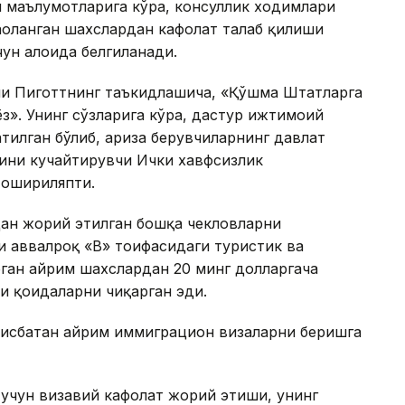
 маълумотларига кўра, консуллик ходимлари
ҳоланган шахслардан кафолат талаб қилиши
чун алоҳида белгиланади.
и Пиготтнинг таъкидлашича, «Қўшма Штатларга
ёз». Унинг сўзларига кўра, дастур ижтимоий
тилган бўлиб, ариза берувчиларнинг давлат
рини кучайтирувчи Ички хавфсизлик
 ошириляпти.
ан жорий этилган бошқа чекловларни
 аввалроқ «B» тоифасидаги туристик ва
ган айрим шахслардан 20 минг долларгача
и қоидаларни чиқарган эди.
нисбатан айрим иммиграцион визаларни беришга
учун визавий кафолат жорий этиши, унинг