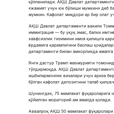
қўлланилади. АҚШ Давлат департаменти
«жамият учун юк бўлиши мумкин» деб ба
мумкин. Кафолат миқдори ҳар бир ҳолат у
АҚШ Давлат департаменти вакили Томм
иммиграция — бу ҳуқуқ эмас, балки имти
хавфсизлик тизимини ҳимоя қилишга қара
ёрдамига қарамлигини баҳолаш қоидала
департаменти билан ҳамкорликда амалга
Янги дастур Трамп маъмурияти томонид
тўлдирмоқда. АҚШ Давлат департаменти
ишбилармонлик визалари учун ариза бер
бўлган кафолат депозитини талаб қилувч
Шунингдек, 75 мамлакат фуқароларига 
қўйилган мораторий ҳам амалда қолади.
Аввалроқ АҚШ 50 мамлакат фуқаролари 