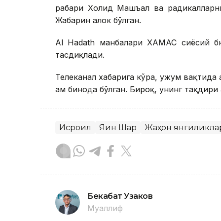
раҳбари Холид Машъал ва радикалларни
Жабарин ҳалок бўлган.
Al Hadath манбалари ХАМАС сиёсий б
тасдиқлади.
Телеканал хабарига кўра, ҳужум вақтида 
ҳам бинода бўлган. Бироқ, унинг тақдири 
Исроил
Яқин Шарқ
Жаҳон янгиликла
Бекабат Узаков
Муаллиф