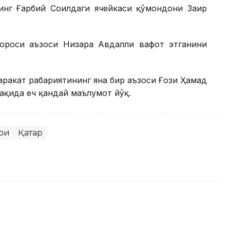
нг Ғарбий Соҳилдаги ячейкаси қўмондони Заҳир
юроси аъзоси Низара Авдалли вафот этганини
ҳаракат раҳбариятининг яна бир аъзоси Ғози Ҳамад
ҳақида ҳеч қандай маълумот йўқ.
ри
Қатар