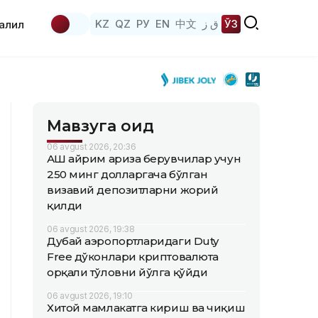
KZ
QZ
РУ
EN
中文
ق ز
ЎЗ
аҳлил
Мавзуга оид
06 avgust 2026, 20:36
АҚШ айрим ариза берувчилар учун
250 минг долларгача бўлган
визавий депозитларни жорий
қилди
06 avgust 2026, 19:38
Дубай аэропортларидаги Duty
Free дўконлари криптовалюта
орқали тўловни йўлга қўйди
06 avgust 2026, 19:10
Хитой мамлакатга кириш ва чиқиш