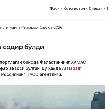
Жаҳон
Қозоғистон
Сиёсат
Т
нституциявий ислоҳот
Сайлов-2026
ш содир бўлди
а портлаган бинода Фаластиннинг ХАМАС
фар аъзоси бўлган. Бу ҳақда
Al Hadath
и Россиянинг
ТАСС
агентлиги.