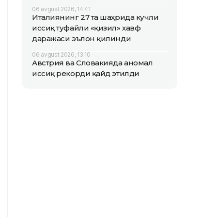
06 avgust 2026, 14:41
Италиянинг 27 та шаҳрида кучли
иссиқ туфайли «қизил» хавф
даражаси эълон қилинди
06 avgust 2026, 13:10
Австрия ва Словакияда аномал
иссиқ рекорди қайд этилди