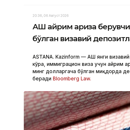
20:36, 06 Август 2026
АҚШ айрим ариза берувчи
бўлган визавий депозит
ASTANA. Kazinform — АҚШ янги визави
кўра, иммиграцион виза учун айрим а
минг долларгача бўлган миқдорда де
беради
Bloomberg Law.