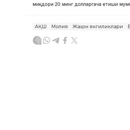
миқдори 20 минг долларгача етиши мумки
АҚШ
Молия
Жаҳон янгиликлари
Ляззат Сейданова
Муаллиф
19:38, 06 Август 2026
Дубай аэропортларидаги 
криптовалюта орқали тў