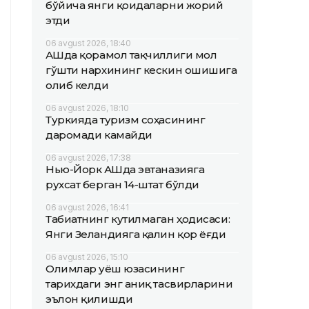
бўйича янги қоидаларни жорий
этди
06 avgust 2026, 18:40
АҚШда қорамол тақчиллиги мол
гўшти нархининг кескин ошишига
олиб келди
06 avgust 2026, 18:10
Туркияда туризм соҳасининг
даромади камайди
06 avgust 2026, 17:38
Нью-Йорк АҚШда эвтаназияга
рухсат берган 14-штат бўлди
06 avgust 2026, 16:41
Табиатнинг кутилмаган ҳодисаси:
Янги Зеландияга қалин қор ёғди
06 avgust 2026, 15:10
Олимлар Қуёш юзасининг
тарихдаги энг аниқ тасвирларини
эълон қилишди