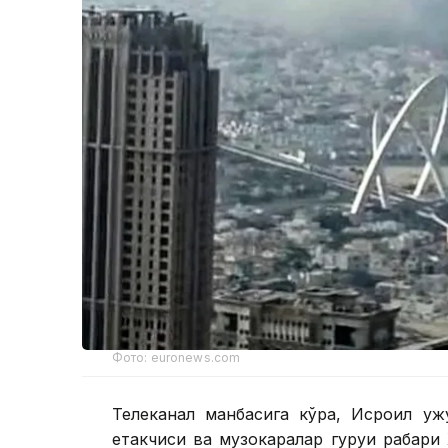
Фото: euronews.com
Телеканал манбасига кўра, Исроил ҳу
етакчиси ва музокаралар гуруҳи раҳбари