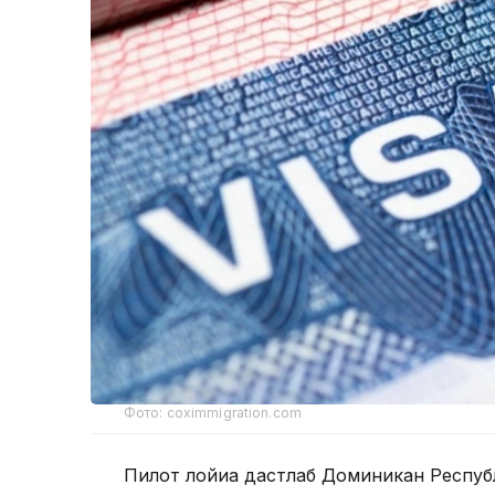
Фото: coximmigration.com
Пилот лойиҳа дастлаб Доминикан Респуб