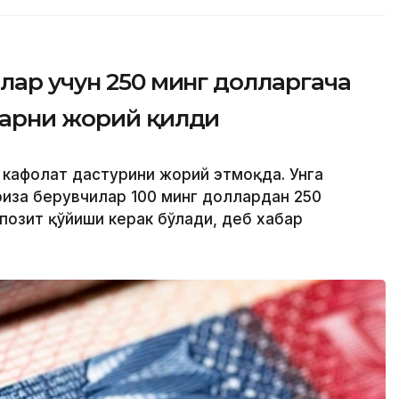
лар учун 250 минг долларгача
ларни жорий қилди
й кафолат дастурини жорий этмоқда. Унга
риза берувчилар 100 минг доллардан 250
позит қўйиши керак бўлади, деб хабар