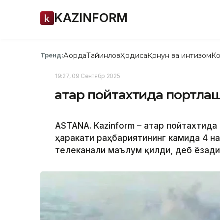
KAZINFORM
Ақорда
Тайинлов
Ҳодиса
Қонун ва интизом
Ко
Тренд:
19:27, 09 Сентябр 2025
Қатар пойтахтида портла
ASTANА. Кazinform – Қатар пойтахтид
ҳаракати раҳбариятининг камида 4 на
телеканали маълум қилди, деб ёзад