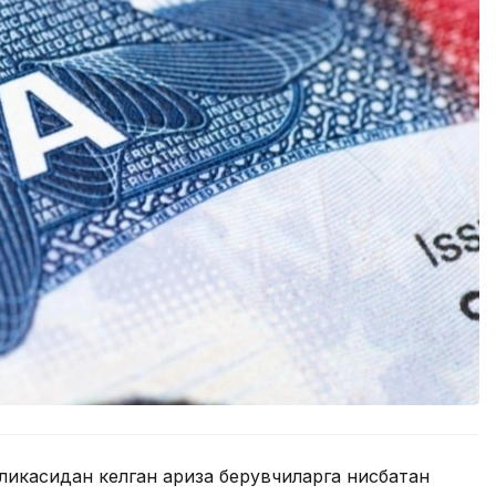
ликасидан келган ариза берувчиларга нисбатан