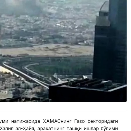
жуми натижасида ҲАМАСнинг Ғазо секторидаги
 Халил ал-Ҳайя, ҳаракатнинг ташқи ишлар бўлими