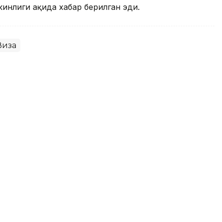
нлиги ҳақида хабар берилган эди.
Виза
Duty Free дўконлари
ловни йўлга қўйди