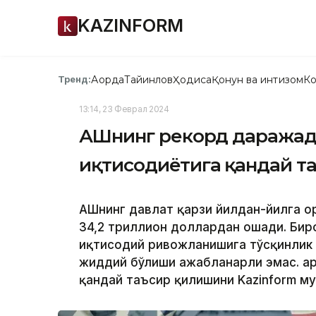
KAZINFORM
Ақорда
Тайинлов
Ҳодиса
Қонун ва интизом
Ко
Тренд:
13:14, 23 Феврал 2024
АҚШнинг рекорд даражад
иқтисодиётига қандай т
АҚШнинг давлат қарзи йилдан-йилга о
34,2 триллион доллардан ошади. Бир
иқтисодий ривожланишига тўсқинлик
жиддий бўлиши ажабланарли эмас. Қар
қандай таъсир қилишини Kazinform му