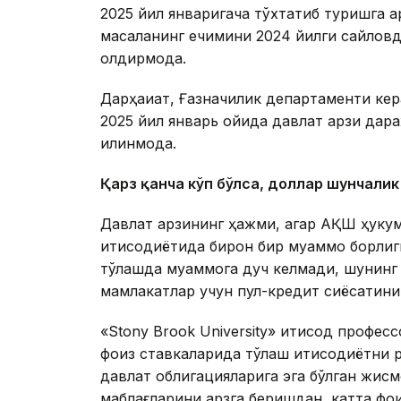
2025 йил январигача тўхтатиб туришга қа
масаланинг ечимини 2024 йилги сайловда
қолдирмоқда.
Дарҳақиқат, Ғазначилик департаменти ке
2025 йил январь ойида давлат қарзи дара
қилинмоқда.
Қарз қанча кўп бўлса, доллар шунчалик
Давлат қарзининг ҳажми, агар АҚШ ҳуку
иқтисодиётида бирон бир муаммо борлиг
тўлашда муаммога дуч келмади, шунинг 
мамлакатлар учун пул-кредит сиёсатини
«Stony Brook University» иқтисод профес
фоиз ставкаларида тўлаш иқтисодиётни
давлат облигацияларига эга бўлган жис
маблағларини қарзга беришдан, катта ф