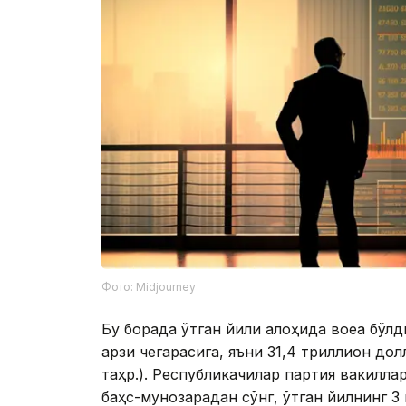
Фото: Midjourney
Бу борада ўтган йили алоҳида воқеа бўл
қарзи чегарасига, яъни 31,4 триллион дол
таҳр.). Республикачилар партия вакилла
баҳс-мунозарадан сўнг, ўтган йилнинг 