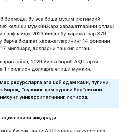
б бормоқда, бу эса бошқа муҳим ижтимоий
либ келиши мумкин.Қарз харажатларини қоплаш
и сарфлайди. 2023 йилда бу харажатлар 879
бу барча бюджет харажатларининг 14 фоизини
717 миллиард долларни ташкил этган.
рига кўра, 2029 йилга бориб АҚШ қарзи
а 1 триллион долларга етиши мумкин.
мас ресурсларга эга бой одам каби, пулини
. Бироқ, “сувнинг ҳам сўрови бор”лигини
римоунт университетининг иқтисод
игацияларини чиқаради
иган бўлсак, энди АҚШ ундан да кўпроқ қарз