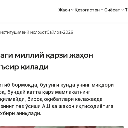
Жаҳон
Қозоғистон
Сиёсат
Т
нституциявий ислоҳот
Сайлов-2026
аги миллий қарзи жаҳон
аъсир қилади
ртиб бормоқда, бугунги кунда унинг миқдори
оқ, бундай катта қарз мамлакатнинг
 қилмайди, бироқ оқибатлари келажакда
знинг тез ўсиши АҚШ ва жаҳон иқтисодиётига
хбири аниқлади.