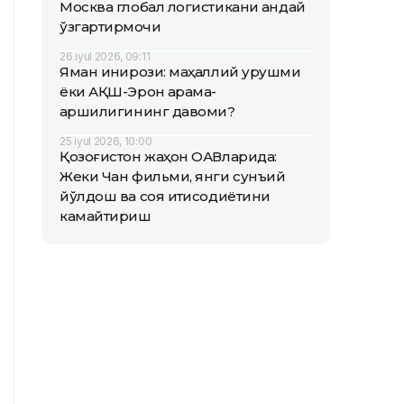
Москва глобал логистикани қандай
ўзгартирмоқчи
26 iyul 2026, 09:11
Яман инқирози: маҳаллий урушми
ёки АҚШ-Эрон қарама-
қаршилигининг давоми?
25 iyul 2026, 10:00
Қозоғистон жаҳон ОАВларида:
Жеки Чан фильми, янги сунъий
йўлдош ва соя иқтисодиётини
камайтириш