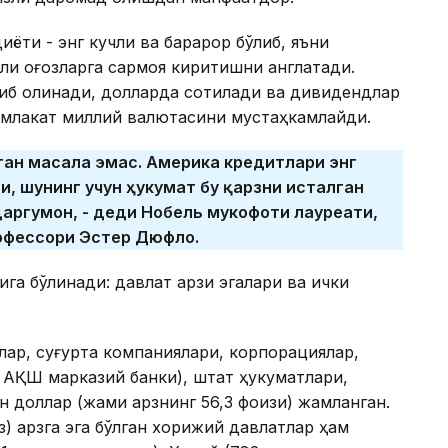
ёти - энг кучли ва барқарор бўлиб, яъни
ли қоғозларга сармоя киритишни англатади.
тиб олинади, долларда сотилади ва дивидендлар
мамлакат миллий валютасини мустаҳкамлайди.
ган масала эмас
. Америка кредитлари энг
, шунинг учун ҳукумат бу қарзни исталган
аргумон, - деди Нобель мукофоти лауреати,
офессори Эстер Дюфло.
га бўлинади: давлат қарзи эгалари ва ички
лар, суғурта компаниялари, корпорациялар,
 АҚШ марказий банки), штат ҳукуматлари,
н доллар (жами қарзнинг 56,3 фоизи) жамланган.
з) қарзга эга бўлган хорижий давлатлар ҳам