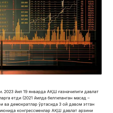
ди. 2023 йил 19 январда АҚШ ғазначилиги давлат
ларга етди (2021 йилда белгиланган мақсад –
ри ва демократлар ўртасида 3 ой давом этган
3 июнида конгрессменлар АҚШ давлат қарзини