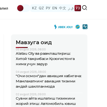
KZ
QZ
РУ
EN
中文
ق ز
ЎЗ
аҳлил
Мавзуга оид
05 avgust 2026, 08:00
Alatau City ва рақамлаштириш:
Хитой тажрибаси Қозоғистонга
нима учун зарур
04 avgust 2026, 08:00
"Очиқ осмон"дан авиация хабигача:
Мамлакатнинг авиация тизими
қандай шаклланмоқда
02 avgust 2026, 09:00
Сувни қайта ишлатиш тизимини
жорий этиш: Автомобиль ювиш