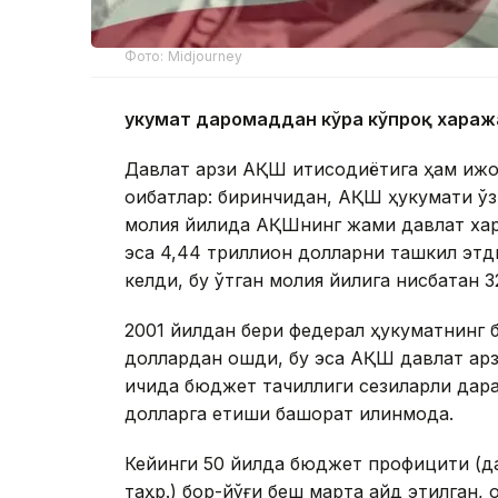
Фото: Midjourney
Ҳукумат даромаддан кўра кўпроқ хараж
Давлат қарзи АҚШ иқтисодиётига ҳам ижо
оқибатлар: биринчидан, АҚШ ҳукумати ўз
молия йилида АҚШнинг жами давлат хар
эса 4,44 триллион долларни ташкил этд
келди, бу ўтган молия йилига нисбатан 
2001 йилдан бери федерал ҳукуматнинг б
доллардан ошди, бу эса АҚШ давлат қарз
ичида бюджет тақчиллиги сезиларли дар
долларга етиши башорат қилинмоқда.
Кейинги 50 йилда бюджет профицити (д
таҳр.) бор-йўғи беш марта қайд этилган,