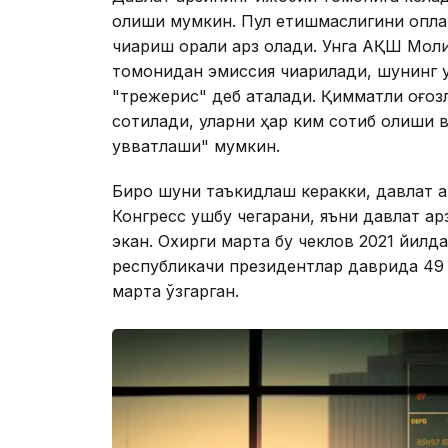
олиши мумкин. Пул етишмаслигини қопл
чиқариш орқали қарз олади. Унга АҚШ Моли
томонидан эмиссия чиқарилади, шунинг уч
"трежерис" деб аталади. Қимматли қоғо
сотилади, уларни ҳар ким сотиб олиши ва
қувватлаши" мумкин.
Бироқ шуни таъкидлаш керакки, давлат қ
Конгресс ушбу чегарани, яъни давлат қа
экан. Охирги марта бу чеклов 2021 йилд
республикачи президентлар даврида 49 
марта ўзгарган.