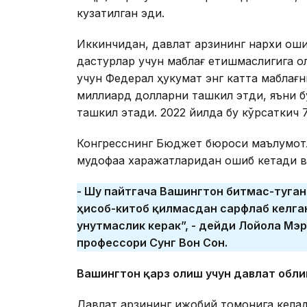
кузатилган эди.
Иккинчидан, давлат қарзининг нархи оши
дастурлар учун маблағ етишмаслигига о
учун Федерал ҳукумат энг катта маблағн
миллиард долларни ташкил этди, яъни 
ташкил этади. 2022 йилда бу кўрсаткич 
Конгресснинг Бюджет бюроси маълумотла
мудофаа харажатларидан ошиб кетади в
- Шу пайтгача Вашингтон битмас-туган
ҳисоб-китоб қилмасдан сарфлаб келган
унутмаслик керак”, - дейди Лойола Мэ
профессори Сунг Вон Сон.
Вашингтон қарз олиш учун давлат обл
Давлат қарзининг ижобий томонига келад