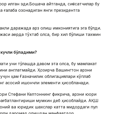
рор қилган эди.Бошқача айтганда, сиёсатчилар бу
 ғалаба қозонадиган янги президентга
ракли даражада қарз олиш имкониятига эга бўлди.
жаси қаерда тўхтаб қолса, бир хил бўлиши тахмин
 кучли бўладими?
мати уни тўлашда давом эта олса, бу мамлакат
ини англатмайди. Ҳозирча Вашингтон қарзни
учун ҳам Ғазначилик облигациялари кўплаб
нг асосий ишончли элементи ҳисобланади.
сори Стефани Келтоннинг фикрича, қарзни юқори
 рағбатлантириши мумкин деб ҳисоблайди. АҚШ
моний ва юридик шахслар катта миқдордаги пул
оизли даромад олишдан манфаатдор.