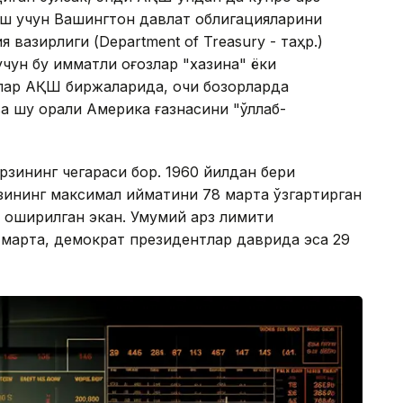
аш учун Вашингтон давлат облигацияларини
я вазирлиги (Department of Treasury - таҳр.)
ун бу қимматли қоғозлар "хазина" ёки
злар АҚШ биржаларида, очиқ бозорларда
 шу орқали Америка ғазнасини "қўллаб-
арзининг чегараси бор. 1960 йилдан бери
рзининг максимал қийматини 78 марта ўзгартирган
а оширилган экан. Умумий қарз лимити
марта, демократ президентлар даврида эса 29