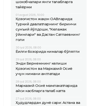
шохобчалари янги талабларга
тайёрми
01 avgust 2026, 10:00
Қозоғистон жаҳон ОАВларида:
Туркий давлатларнинг биринчи
сунъий йўлдоши, "Келажак
ўйинлари" ва Дастан Сатпаевнинг
голи
30 iyul 2026, 08:00
Ёқилғи бозорида нималар бўляпти
29 iyul 2026, 08:00
Энди Бернемнинг келиши
Қозоғистон ва Марказий Осиё
учун нимани англатади
28 iyul 2026, 08:00
Марказий Осиё мамлакатларида
қайси касбларга талаб катта
27 iyul 2026, 08:00
Ҳудудлардан дунё сари: Астана ва