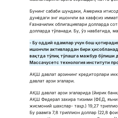
Бунинг сабаби шундаки, Америка иқтисоди
дунёдаги энг ишончли ва хавфсиз қиммат
Ғазначилик облигациялари долларда со
долларда тўланади. Бу, ўз навбатида, 
- Бу оддий одамлар учун
бош қотиради
ишончли активлардан бири ҳисобланади
вақтда тўлиқ тўлашга мажбур бўлиши д
Массачусетс технология институти пр
АҚШ давлат қарзининг кредиторлари икки
давлат қарзи эгалари.
АҚШ давлат қарзи эгаларида (йирик банк
АҚШ Федерал захира тизими (ФЕД, яъни
жисмоний шахслар- таҳр.) 19,27 триллио
Бу рақамга 7,8 триллион доллар (22,8 фои