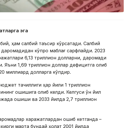
атларга эга
бий, ҳам салбий таъсир кўрсатади. Салбий
 даромадидан кўпроқ маблағ сарфлайди. 2023
ажатлари 6,13 триллион долларни, даромади
и. Яъни 1,69 триллион доллар дефицитга олиб
320 миллиард долларга кўпдир.
юджет тақчиллиги ҳар йили 1 триллион
ининг ошишига олиб келди. Келгуси ўн йил
ажада ошиши ва 2033 йилда 2,7 триллион
аромадлар харажатлардан ошиб кетганда –
 охирги марта бундай ҳолат 2001 йилда