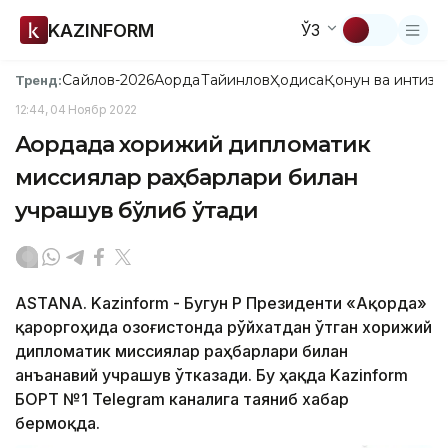
KAZINFORM
ЎЗ
Сайлов-2026
Ақорда
Тайинлов
Ҳодиса
Қонун ва интизо
Тренд:
12:44, 04 Ноябр 2022
Ақордада хорижий дипломатик
миссиялар раҳбарлари билан
учрашув бўлиб ўтади
ASTANA. Kazinform - Бугун ҚР Президенти «Ақорда»
қароргоҳида Қозоғистонда рўйхатдан ўтган хорижий
дипломатик миссиялар раҳбарлари билан
анъанавий учрашув ўтказади. Бу ҳақда Kazinform
БОРТ №1 Telegram каналига таяниб хабар
бермоқда.