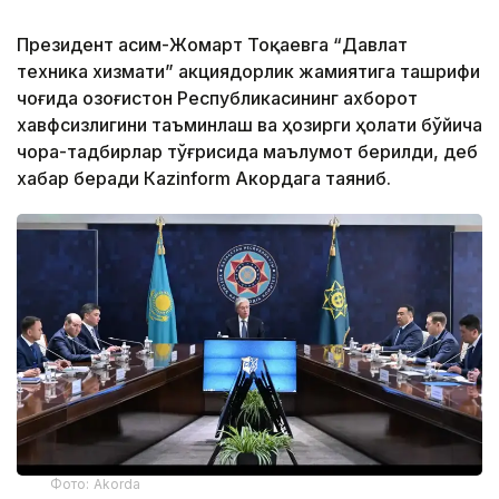
Президент Қасим-Жомарт Тоқаевга “Давлат
техника хизмати” акциядорлик жамиятига ташрифи
чоғида Қозоғистон Республикасининг ахборот
хавфсизлигини таъминлаш ва ҳозирги ҳолати бўйича
чора-тадбирлар тўғрисида маълумот берилди, деб
хабар беради Каzinform Акордага таяниб.
Фото: Akorda