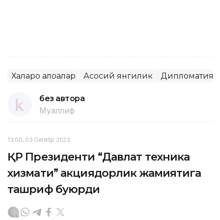
Халқаро алоқалар
Асосий янгилик
Дипломатия
без автора
Муаллиф
13:00, 03 Октябр 2023
ҚР Президенти “Давлат техника
хизмати” акциядорлик жамиятига
ташриф буюрди