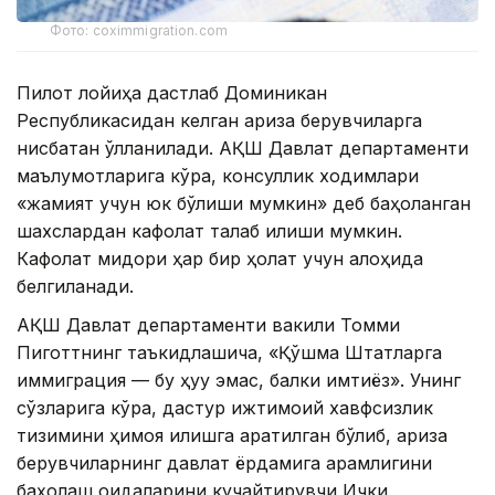
Фото: coximmigration.com
Пилот лойиҳа дастлаб Доминикан
Республикасидан келган ариза берувчиларга
нисбатан қўлланилади. АҚШ Давлат департаменти
маълумотларига кўра, консуллик ходимлари
«жамият учун юк бўлиши мумкин» деб баҳоланган
шахслардан кафолат талаб қилиши мумкин.
Кафолат миқдори ҳар бир ҳолат учун алоҳида
белгиланади.
АҚШ Давлат департаменти вакили Томми
Пиготтнинг таъкидлашича, «Қўшма Штатларга
иммиграция — бу ҳуқуқ эмас, балки имтиёз». Унинг
сўзларига кўра, дастур ижтимоий хавфсизлик
тизимини ҳимоя қилишга қаратилган бўлиб, ариза
берувчиларнинг давлат ёрдамига қарамлигини
баҳолаш қоидаларини кучайтирувчи Ички