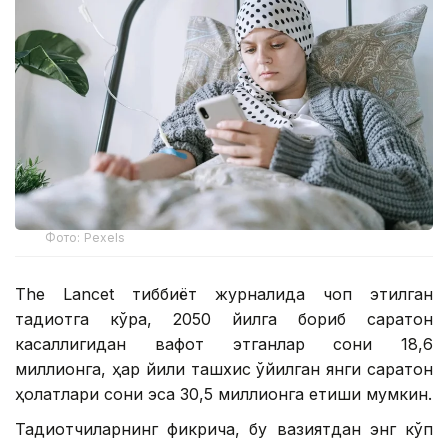
Фото: Pexels
The Lancet тиббиёт журналида чоп этилган
тадқиқотга кўра, 2050 йилга бориб саратон
касаллигидан вафот этганлар сони 18,6
миллионга, ҳар йили ташхис қўйилган янги саратон
ҳолатлари сони эса 30,5 миллионга етиши мумкин.
Тадқиқотчиларнинг фикрича, бу вазиятдан энг кўп