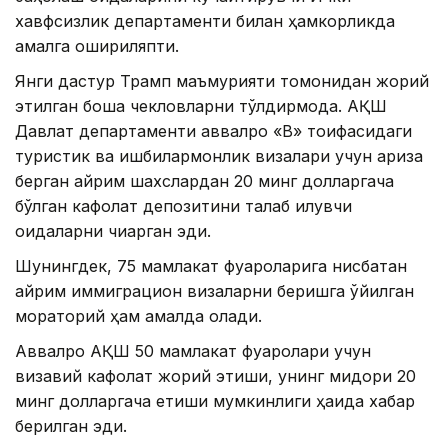
хавфсизлик департаменти билан ҳамкорликда
амалга ошириляпти.
Янги дастур Трамп маъмурияти томонидан жорий
этилган бошқа чекловларни тўлдирмоқда. АҚШ
Давлат департаменти аввалроқ «B» тоифасидаги
туристик ва ишбилармонлик визалари учун ариза
берган айрим шахслардан 20 минг долларгача
бўлган кафолат депозитини талаб қилувчи
қоидаларни чиқарган эди.
Шунингдек, 75 мамлакат фуқароларига нисбатан
айрим иммиграцион визаларни беришга қўйилган
мораторий ҳам амалда қолади.
Аввалроқ АҚШ 50 мамлакат фуқаролари учун
визавий кафолат жорий этиши, унинг миқдори 20
минг долларгача етиши мумкинлиги ҳақида хабар
берилган эди.