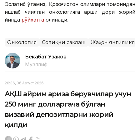
Эслатиб ўтамиз, Қозоғистон олимлари томонидан
ишлаб чиқилган онкологияга қарши дори жорий
йилда
рўйхатга
олинади.
Онкология
Соғлиқни сақлаш
Жаҳон янгиликла
Бекабат Узаков
Муаллиф
20:36, 06 Август 2026
АҚШ айрим ариза берувчилар учун
250 минг долларгача бўлган
визавий депозитларни жорий
қилди