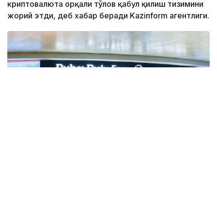
криптовалюта орқали тўлов қабул қилиш тизимини
жорий этди, деб хабар беради Kazinform агентлиги.
Фото: Gulf Business
Crypto.com Pay хизмати орқали криптовалюта
билан харидлар учун тўлов қилиш имконияти Дубай
халқаро аэропорти (DXB) ва Ал-Мактум