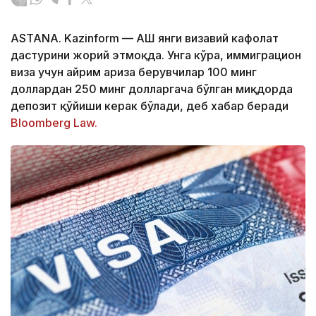
ASTANA. Kazinform — АҚШ янги визавий кафолат
дастурини жорий этмоқда. Унга кўра, иммиграцион
виза учун айрим ариза берувчилар 100 минг
доллардан 250 минг долларгача бўлган миқдорда
депозит қўйиши керак бўлади, деб хабар беради
Bloomberg Law.