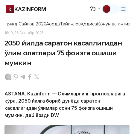
KAZINFORM
ЎЗ
Сайлов-2026
Ақорда
Тайинлов
Ҳодиса
Қонун ва интизо
Тренд:
18:10, 26 Сентябр 2025
2050 йилда саратон касаллигидан
ўлим ҳолатлари 75 фоизга ошиши
мумкин
ASTANА. Кazinform — Олимларнинг прогнозларига
кўра, 2050 йилга бориб дунёда саратон
касаллигидан ўлимлар сони 75 фоизга ошиши
мумкин, деб ёзади DW.