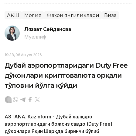
АҚШ
Молия
Жаҳон янгиликлари
Виза
Ляззат Сейданова
Муаллиф
19:38, 06 Август 2026
Дубай аэропортларидаги Duty Free
дўконлари криптовалюта орқали
тўловни йўлга қўйди
ASTANA. Kazinform - Дубай халқаро
аэропортларидаги божсиз савдо (Duty Free)
дўконлари Яқин Шарқда биринчи бўлиб