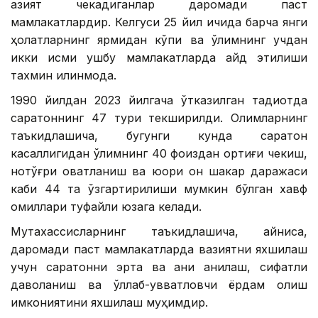
азият чекадиганлар даромади паст
мамлакатлардир. Келгуси 25 йил ичида барча янги
ҳолатларнинг ярмидан кўпи ва ўлимнинг учдан
икки қисми ушбу мамлакатларда қайд этилиши
тахмин қилинмоқда.
1990 йилдан 2023 йилгача ўтказилган тадқиқотда
саратоннинг 47 тури текширилди. Олимларнинг
таъкидлашича, бугунги кунда саратон
касаллигидан ўлимнинг 40 фоиздан ортиғи чекиш,
нотўғри овқатланиш ва юқори қон шакар даражаси
каби 44 та ўзгартирилиши мумкин бўлган хавф
омиллари туфайли юзага келади.
Мутахассисларнинг таъкидлашича, айниқса,
даромади паст мамлакатларда вазиятни яхшилаш
учун саратонни эрта ва аниқ аниқлаш, сифатли
даволаниш ва қўллаб-қувватловчи ёрдам олиш
имкониятини яхшилаш муҳимдир.