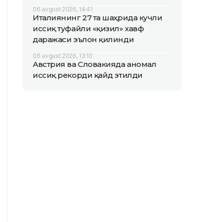
06 avgust 2026, 14:41
Италиянинг 27 та шаҳрида кучли
иссиқ туфайли «қизил» хавф
даражаси эълон қилинди
06 avgust 2026, 13:10
Австрия ва Словакияда аномал
иссиқ рекорди қайд этилди