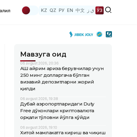
KZ
QZ
РУ
EN
中文
ق ز
ЎЗ
аҳлил
Мавзуга оид
06 avgust 2026, 20:36
АҚШ айрим ариза берувчилар учун
250 минг долларгача бўлган
визавий депозитларни жорий
қилди
06 avgust 2026, 19:38
Дубай аэропортларидаги Duty
Free дўконлари криптовалюта
орқали тўловни йўлга қўйди
06 avgust 2026, 19:10
Хитой мамлакатга кириш ва чиқиш