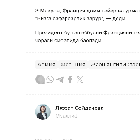
Э.Макрон, Франция доим тайёр ва ҳурма
“Бизга сафарбарлик зарур”, — деди.
Президент бу ташаббусни Францияни тез
чораси сифатида баҳолади.
Армия
Франция
Жаҳон янгиликлар
Ляззат Сейданова
Муаллиф