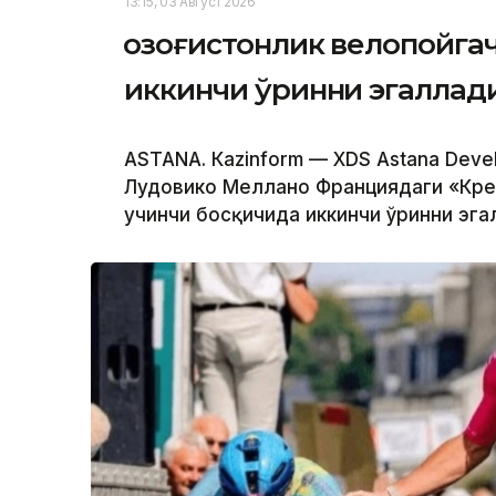
13:15, 03 Август 2026
Қозоғистонлик велопойг
иккинчи ўринни эгаллад
ASTANА. Кazinform — XDS Astana Dev
Лудовико Меллано Франциядаги «Крей
учинчи босқичида иккинчи ўринни эга