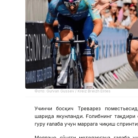
Фото: Gurvan Gussev / Kreiz Breizh Elites
Учинчи босқич Треварез поместьесид
шаҳрида якунланди. Ғолибнинг тақдири 
гуруҳ ғалаба учун маррага чиқиш спринт
Меллано сўнгги метрларгача ғалаба у