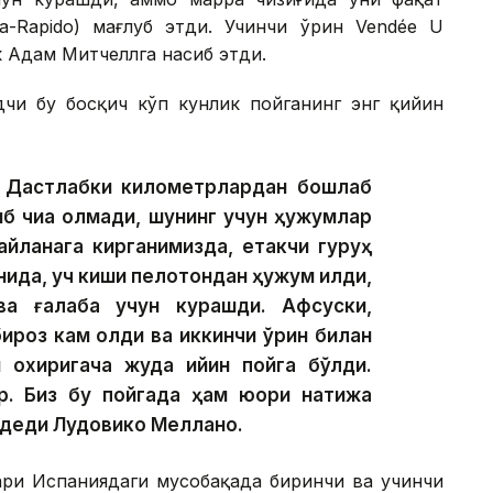
-Rapido) мағлуб этди. Учинчи ўрин Vendée U
к Адам Митчеллга насиб этди.
дчи бу босқич кўп кунлик пойганинг энг қийин
и. Дастлабки километрлардан бошлаб
б чиқа олмади, шунинг учун ҳужумлар
айланага кирганимизда, етакчи гуруҳ
нида, уч киши пелотондан ҳужум қилди,
ва ғалаба учун курашди. Афсуски,
ироз кам қолди ва иккинчи ўрин билан
 охиригача жуда қийин пойга бўлди.
р. Биз бу пойгада ҳам юқори натижа
— деди Лудовико Меллано.
лари Испаниядаги мусобақада биринчи ва учинчи