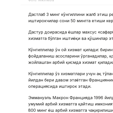
Фото: Wikimedia
Дастлаб 3 минг кўнгиллини жалб этиш р
иштирокчилар сони 50 мингга етиши ке
Дастур доирасида ёшлар махсус «сафарб
хизматга бўлган иштиёқи ва қўшинлар эҳ
Кўнгиллилар ўн ой хизмат қилади: бирин
фойдаланиш асосларини ўрганадилар, қо
жойлашган ҳарбий қисмда хизмат қилади
Кўнгиллилар ўз хизматлари учун ҳақ тўл
йилдан бери давом этаётган Франциянинг
операциясида иштирок этади.
Эммануэль Макрон Францияда 1996 йилда
умумий ҳарбий хизматга қайтиш имконият
800 минг ёш ҳарбий хизматга чақирилиши