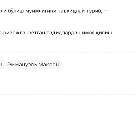
тли бўлиш муҳимлигини таъкидлай туриб, —
 ривожланаётган таҳдидлардан ҳимоя қилиш
и
Эммануэль Макрон