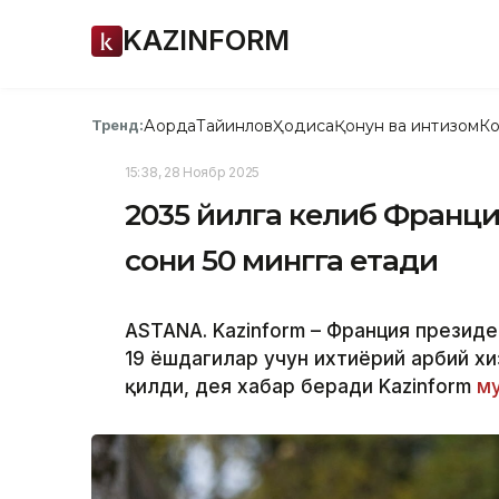
KAZINFORM
Ақорда
Тайинлов
Ҳодиса
Қонун ва интизом
Ко
Тренд:
15:38, 28 Ноябр 2025
2035 йилга келиб Франц
сони 50 мингга етади
ASTANA. Kazinform – Франция президе
19 ёшдагилар учун ихтиёрий ҳарбий х
қилди, дея хабар беради Kazinform
м