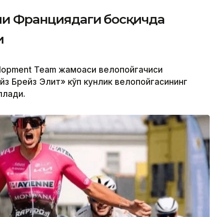
ачи Франциядаги босқичда
и
elopment Team жамоаси велопойгачиси
з Брейз Элит» кўп кунлик велопойгасининг
ллади.