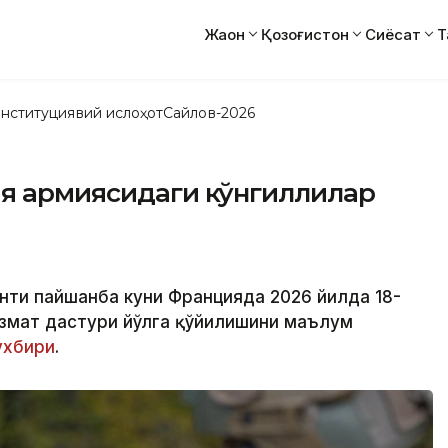
Жаҳон
Қозоғистон
Сиёсат
Т
нституциявий ислоҳот
Сайлов-2026
ия армиясидаги кўнгиллилар
нти пайшанба куни Францияда 2026 йилда 18-
измат дастури йўлга қўйилишини маълум
ухбири
.