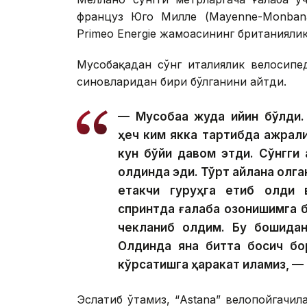
француз Юго Милле (Mayenne-Monbana
Primeo Energie жамоасининг британияли
Мусобақадан сўнг италиялик велосипе
синовларидан бири бўлганини айтди.
— Мусобақа жуда қийин бўлд
ҳеч ким якка тартибда ажрали
кун бўйи давом этди. Сўнгги 
олдинда эди. Тўрт айлана қолга
етакчи гуруҳга етиб олди 
спринтда ғалаба қозонишимга б
чекланиб қолдим. Бу бошидан
Олдинда яна битта босқич бо
кўрсатишга ҳаракат қиламиз, 
Эслатиб ўтамиз, “Аstana” велопойгачи