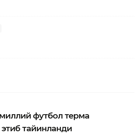
миллий футбол терма
 этиб тайинланди