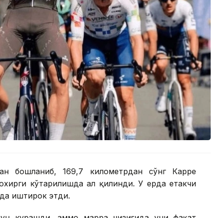
ан бошланиб, 169,7 километрдан сўнг Карре
охирги кўтарилишда ҳал қилинди. У ерда етакчи
ида иштирок этди.
чун курашди, аммо марра чизиғида уни фақат