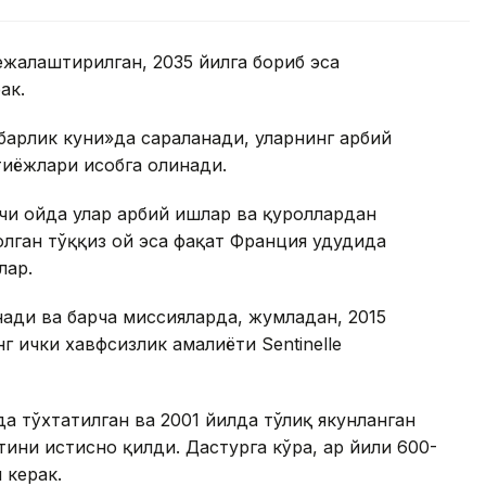
ежалаштирилган, 2035 йилга бориб эса
рак.
арлик куни»да сараланади, уларнинг ҳарбий
тиёжлари ҳисобга олинади.
чи ойда улар ҳарбий ишлар ва қуроллардан
лган тўққиз ой эса фақат Франция ҳудудида
лар.
анади ва барча миссияларда, жумладан, 2015
 ички хавфсизлик амалиёти Sentinelle
 тўхтатилган ва 2001 йилда тўлиқ якунланган
ини истисно қилди. Дастурга кўра, ҳар йили 600-
 керак.