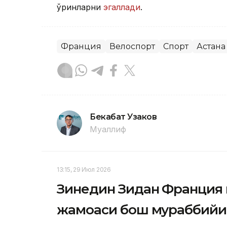
ўринларни
эгаллади
.
Франция
Велоспорт
Спорт
Астана
Бекабат Узаков
Муаллиф
13:15, 29 Июл 2026
Зинедин Зидан Франция 
жамоаси бош мураббийи