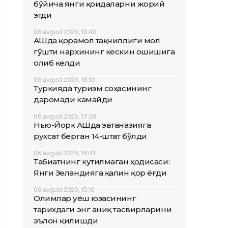
бўйича янги қоидаларни жорий
этди
06 avgust 2026, 18:40
АҚШда қорамол тақчиллиги мол
гўшти нархининг кескин ошишига
олиб келди
06 avgust 2026, 18:10
Туркияда туризм соҳасининг
даромади камайди
06 avgust 2026, 17:38
Нью-Йорк АҚШда эвтаназияга
рухсат берган 14-штат бўлди
06 avgust 2026, 16:41
Табиатнинг кутилмаган ҳодисаси:
Янги Зеландияга қалин қор ёғди
06 avgust 2026, 15:10
Олимлар Қуёш юзасининг
тарихдаги энг аниқ тасвирларини
эълон қилишди