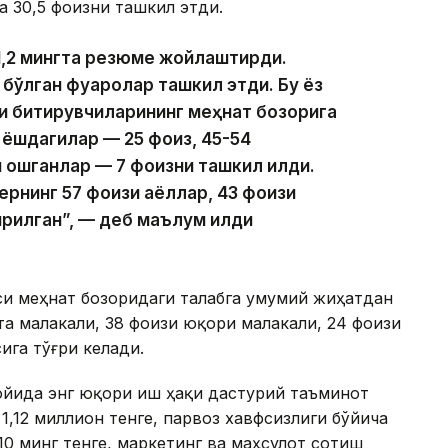
а 30,5 фоизни ташкил этди.
1,2 мингта резюме жойлаштирди.
 бўлган фуқаролар ташкил этди. Бу ёз
и битирувчиларининг меҳнат бозорига
4 ёшдагилар — 25 фоиз, 45-54
 ошганлар — 7 фоизни ташкил қилди.
рнинг 57 фоизи аёллар, 43 фоизи
илган”, — деб маълум қилди
си меҳнат бозоридаги талабга умумий жиҳатдан
та малакали, 38 фоизи юқори малакали, 24 фоизи
ига тўғри келади.
ойида энг юқори иш ҳақи дастурий таъминот
,12 миллион тенге, парвоз хавфсизлиги бўйича
0 минг тенге, маркетинг ва маҳсулот сотиш