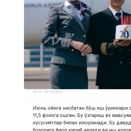
Фото: Air Astana
Июнь ойига нисбатан бўш иш ўринлари с
11,5 фоизга ошган. Бу ўзгариш ёз мавс
хусусиятлар билан изоҳланади. Бу давр
бозорига фаол кириб келади ва иш изло