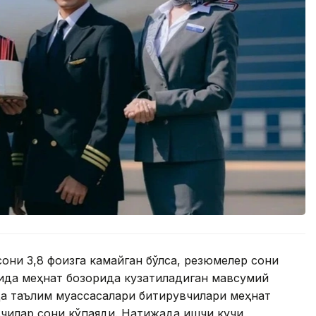
они 3,8 фоизга камайган бўлса, резюмелер сони
умида меҳнат бозорида кузатиладиган мавсумий
да таълим муассасалари битирувчилари меҳнат
вчилар сони кўпаяди. Натижада ишчи кучи