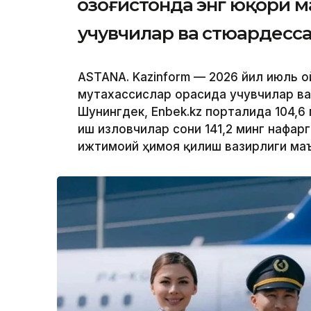
Қозоғистонда энг юқори 
учувчилар ва стюардесс
ASTANA. Kazinform — 2026 йил июль о
мутахассислар орасида учувчилар ва
Шунингдек, Enbek.kz порталида 104,6
иш изловчилар сони 141,2 минг нафарг
ижтимоий ҳимоя қилиш вазирлиги ма