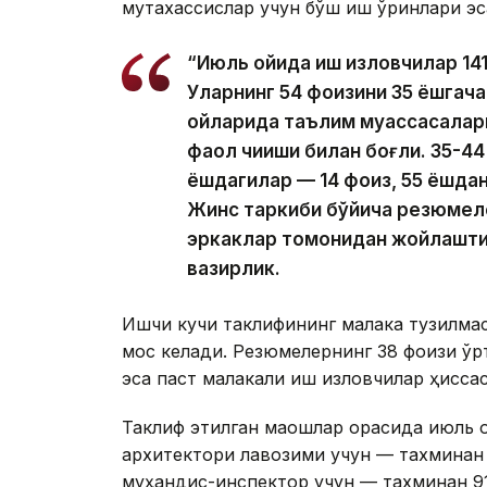
мутахассислар учун бўш иш ўринлари эс
“Июль ойида иш изловчилар 14
Уларнинг 54 фоизини 35 ёшгача
ойларида таълим муассасалар
фаол чиқиши билан боғлиқ. 35-4
ёшдагилар — 14 фоиз, 55 ёшдан
Жинс таркиби бўйича резюмеле
эркаклар томонидан жойлаштир
вазирлик.
Ишчи кучи таклифининг малака тузилма
мос келади. Резюмелернинг 38 фоизи ўр
эса паст малакали иш изловчилар ҳиссас
Таклиф этилган маошлар орасида июль 
архитектори лавозими учун — тахминан 1
муҳандис-инспектор учун — тахминан 91