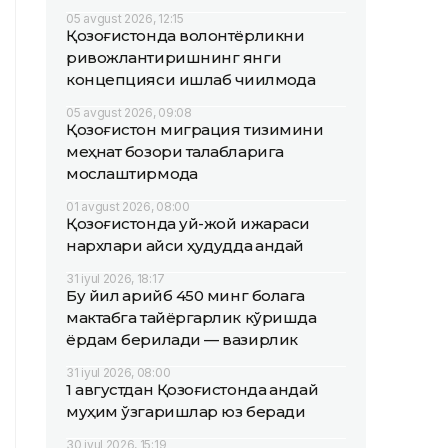
05 avgust 2026, 12:15
Қозоғистонда волонтёрликни
ривожлантиришнинг янги
концепцияси ишлаб чиқилмоқда
05 avgust 2026, 09:08
Қозоғистон миграция тизимини
меҳнат бозори талабларига
мослаштирмоқда
01 avgust 2026, 08:00
Қозоғистонда уй-жой ижараси
нархлари қайси ҳудудда қандай
31 iyul 2026, 18:17
Бу йил қарийб 450 минг болага
мактабга тайёргарлик кўришда
ёрдам берилади — вазирлик
31 iyul 2026, 08:00
1 августдан Қозоғистонда қандай
муҳим ўзгаришлар юз беради
30 iyul 2026, 15:19