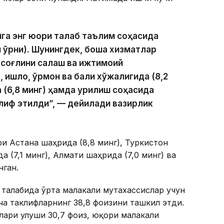
га энг юқори талаб таълим соҳасида
ш ўрни). Шунингдек, бошқа хизматлар
 соғлиқни сақлаш ва ижтимоий
 қишлоқ, ўрмон ва балиқ хўжалигида (8,2
 (6,8 минг) ҳамда қурилиш соҳасида
клиф этилди”, — дейилади вазирлик
и Астана шаҳрида (8,8 минг), Туркистон
а (7,1 минг), Алмати шаҳрида (7,0 минг) ва
нган.
талабида ўрта малакали мутахассислар учун
ча таклифларнинг 38,8 фоизини ташкил этди.
лари улуши 30,7 фоиз, юқори малакали