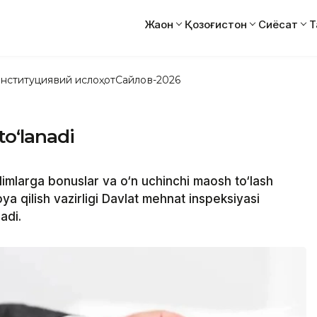
Жаҳон
Қозоғистон
Сиёсат
Т
нституциявий ислоҳот
Сайлов-2026
to‘lanadi
mlarga bonuslar va o‘n uchinchi maosh to‘lash
ya qilish vazirligi Davlat mehnat inspeksiyasi
adi.