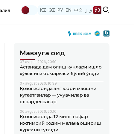
KZ
QZ
РУ
EN
中文
ق ز
ЎЗ
аҳлил
Мавзуга оид
07 avgust 2026, 20:10
Астанада дам олиш кунлари қишлоқ
хўжалиги ярмаркаси бўлиб ўтади
07 avgust 2026, 10:39
Қозоғистонда энг юқори маошни
кутаётганлар — учувчилар ва
стюардессалар
06 avgust 2026, 20:10
Қозоғистонда 12 минг нафар
ижтимоий ходим малака ошириш
курсини тугатди