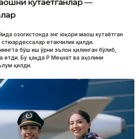
маошни кутаётганлар —
алар
йида Қозоғистонда энг юқори маош кутаётган
 стюардессалар етакчилик қилди.
 мингта бўш иш ўрни эълон қилинган бўлиб,
а етди. Бу ҳақда ҚР Меҳнат ва аҳолини
ълум қилди.