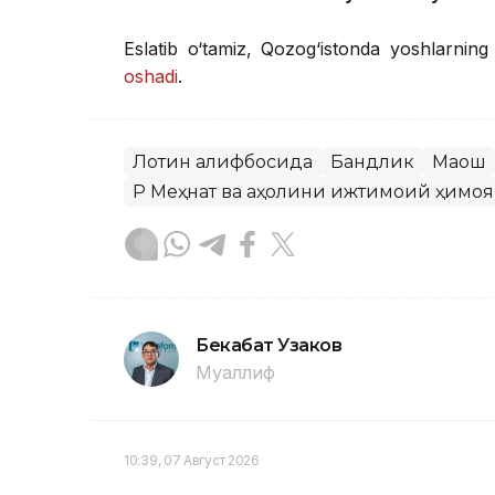
Eslatib o‘tamiz, Qozog‘istonda yoshlarning
oshadi
.
Лотин алифбосида
Бандлик
Маош
ҚР Меҳнат ва аҳолини ижтимоий ҳимо
Бекабат Узаков
Муаллиф
10:39, 07 Август 2026