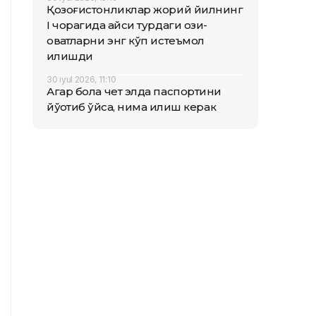
Қозоғистонликлар жорий йилнинг
I чорагида қайси турдаги озиқ-
овқатларни энг кўп истеъмол
қилишди
30 iyul 2026, 11:10
Агар бола чет элда паспортини
йўқотиб қўйса, нима қилиш керак