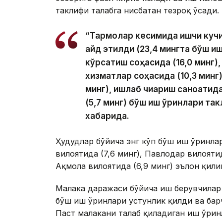
таклифи талабга нисбатан тезроқ ўсади.
“Тармоқлар кесимида ишчи кучи
қайд этилди (23,4 мингта бўш и
кўрсатиш соҳасида (16,0 минг),
хизматлар соҳасида (10,3 минг),
минг), ишлаб чиқариш саноатида
(5,7 минг) бўш иш ўринлари та
хабарида.
Ҳудудлар бўйича энг кўп бўш иш ўринлар
вилоятида (7,6 минг), Павлодар вилоятид
Ақмола вилоятида (6,9 минг) эълон қили
Малака даражаси бўйича иш берувчилар 
бўш иш ўринлари устунлик қилди ва бар
Паст малакани талаб қиладиган иш ўрин