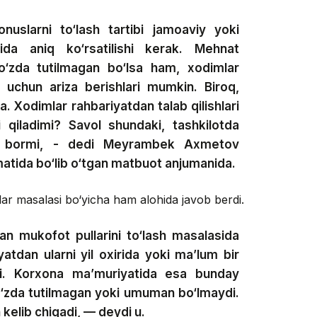
slarni to‘lash tartibi jamoaviy yoki
ida aniq ko‘rsatilishi kerak. Mehnat
‘zda tutilmagan bo‘lsa ham, xodimlar
 uchun ariza berishlari mumkin. Biroq,
. Xodimlar rahbariyatdan talab qilishlari
qiladimi? Savol shundaki, tashkilotda
ar bormi, - dedi Meyrambek Axmetov
atida bo‘lib o‘tgan matbuot anjumanida.
lar masalasi bo‘yicha ham alohida javob berdi.
n mukofot pullarini to‘lash masalasida
atdan ularni yil oxirida yoki ma’lum bir
adi. Korxona ma’muriyatida esa bunday
ko‘zda tutilmagan yoki umuman bo‘lmaydi.
kelib chiqadi, — deydi u.