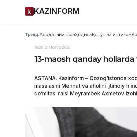
KAZINFORM
Ақорда
Тайинлов
Ҳодиса
Қонун ва интизом
Ко
Тренд:
19:20, 21 Ноябр 2025
13-maosh qanday hollarda 
ASTANA. Kazinform – Qozog‘istonda xodi
masalasini Mehnat va aholini ijtimoiy himo
qo‘mitasi raisi Meyrambek Axmetov izohl