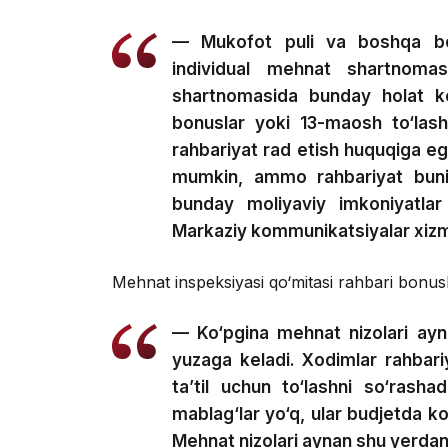
— Mukofot puli va boshqa bonu
individual mehnat shartnomas
shartnomasida bunday holat ko
bonuslar yoki 13-maosh to‘lash
rahbariyat rad etish huquqiga ega
mumkin, ammo rahbariyat buni 
bunday moliyaviy imkoniyatl
Markaziy kommunikatsiyalar xizm
Mehnat inspeksiyasi qo‘mitasi rahbari bonus
— Ko‘pgina mehnat nizolari ayna
yuzaga keladi. Xodimlar rahbariy
ta’til uchun to‘lashni so‘rash
mablag‘lar yo‘q, ular budjetda 
Mehnat nizolari aynan shu yerdan 